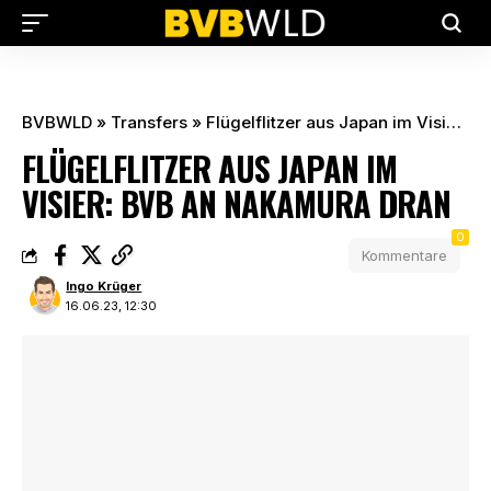
BVBWLD
»
Transfers
»
Flügelflitzer aus Japan im Visier: BVB an Nakamura dran
FLÜGELFLITZER AUS JAPAN IM
VISIER: BVB AN NAKAMURA DRAN
0
Kommentare
Ingo Krüger
16.06.23, 12:30