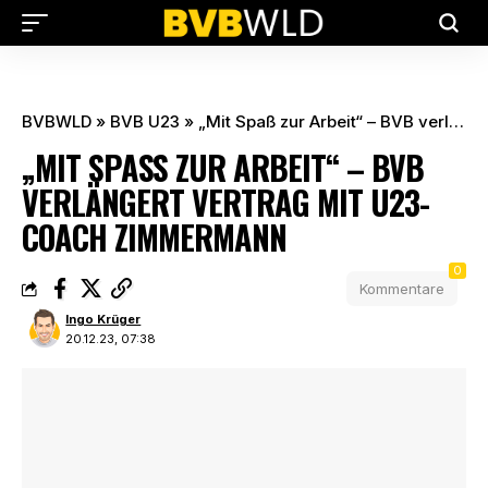
BVBWLD
»
BVB U23
»
„Mit Spaß zur Arbeit“ – BVB verlängert Vertrag mit U23-Coach Zimmermann
„MIT SPASS ZUR ARBEIT“ – BVB V
ERLÄNGERT VERTRAG MIT U23-C
OACH ZIMMERMANN
0
Kommentare
Ingo Krüger
20.12.23, 07:38