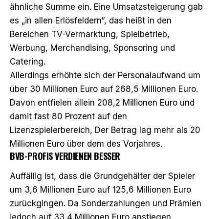
ähnliche Summe ein. Eine Umsatzsteigerung gab
es „in allen Erlösfeldern“, das heißt in den
Bereichen TV-Vermarktung, Spielbetrieb,
Werbung, Merchandising, Sponsoring und
Catering.
Allerdings erhöhte sich der Personalaufwand um
über 30 Millionen Euro auf 268,5 Millionen Euro.
Davon entfielen allein 208,2 Millionen Euro und
damit fast 80 Prozent auf den
Lizenzspielerbereich, Der Betrag lag mehr als 20
Millionen Euro über dem des Vorjahres.
BVB-PROFIS VERDIENEN BESSER
Auffällig ist, dass die Grundgehälter der Spieler
um 3,6 Millionen Euro auf 125,6 Millionen Euro
zurückgingen. Da Sonderzahlungen und Prämien
jedoch auf 33,4 Millionen Euro anstiegen,