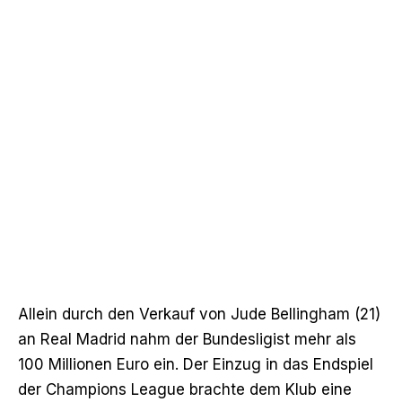
Allein durch den Verkauf von Jude Bellingham (21)
an Real Madrid nahm der Bundesligist mehr als
100 Millionen Euro ein. Der Einzug in das Endspiel
der Champions League brachte dem Klub eine