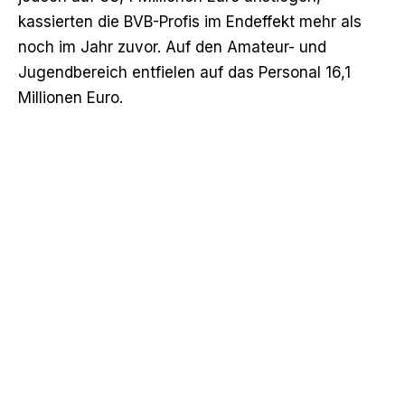
kassierten die BVB-Profis im Endeffekt mehr als
noch im Jahr zuvor. Auf den Amateur- und
Jugendbereich entfielen auf das Personal 16,1
Millionen Euro.