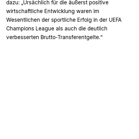
dazu: „Ursächlich für die äußerst positive
wirtschaftliche Entwicklung waren im
Wesentlichen der sportliche Erfolg in der UEFA
Champions League als auch die deutlich
verbesserten Brutto-Transferentgelte.“