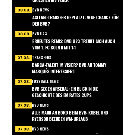
BVB NEWS
08.08.
ASLLANI-TRANSFER GEPLATZT: NEUE CHANCE FÜR
DEN BVB?
BVB U23
08.08.
ERNEUTES REMIS: BVB U23 TRENNT SICH AUCH
VOM 1. FC KÖLN II MIT 1:1
TRANSFERS
07.08.
BARCA-TALENT IM VISIER? BVB AN TOMMY
MARQUÉS INTERESSIERT
FUSSBALL NEWS
07.08.
BVB GEGEN ARSENAL: EIN BLICK IN DIE
GESCHICHTE DES EMIRATES CUPS
BVB NEWS
07.08.
ALLE MANN AN BORD BEIM BVB: KOBEL UND
RYERSON BEENDEN WM-URLAUB
BVB NEWS
07.08.