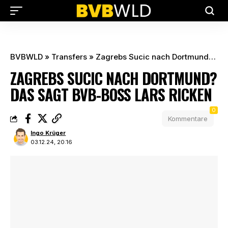
BVBWLD
»
Transfers
»
Zagrebs Sucic nach Dortmund? Das sagt BVB-Boss Lars Ricken
ZAGREBS SUCIC NACH DORTMUND?
DAS SAGT BVB-BOSS LARS RICKEN
0
Kommentare
Ingo Krüger
03.12.24, 20:16