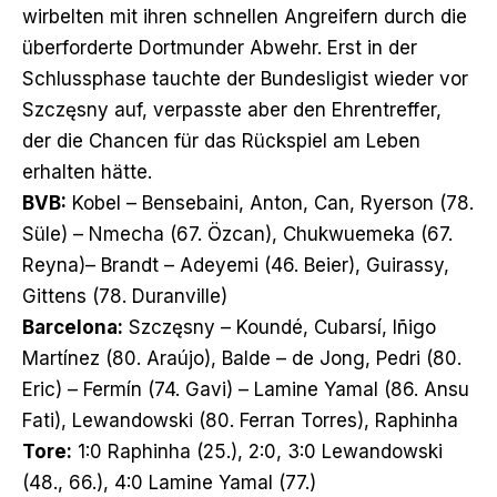
wirbelten mit ihren schnellen Angreifern durch die
überforderte Dortmunder Abwehr. Erst in der
Schlussphase tauchte der Bundesligist wieder vor
Szczęsny auf, verpasste aber den Ehrentreffer,
der die Chancen für das Rückspiel am Leben
erhalten hätte.
BVB:
Kobel – Bensebaini, Anton, Can, Ryerson (78.
Süle) – Nmecha (67. Özcan), Chukwuemeka (67.
Reyna)– Brandt – Adeyemi (46. Beier), Guirassy,
Gittens (78. Duranville)
Barcelona:
Szczęsny – Koundé, Cubarsí, Iñigo
Martínez (80. Araújo), Balde – de Jong, Pedri (80.
Eric) – Fermín (74. Gavi) – Lamine Yamal (86. Ansu
Fati), Lewandowski (80. Ferran Torres), Raphinha
Tore:
1:0 Raphinha (25.), 2:0, 3:0 Lewandowski
(48., 66.), 4:0 Lamine Yamal (77.)