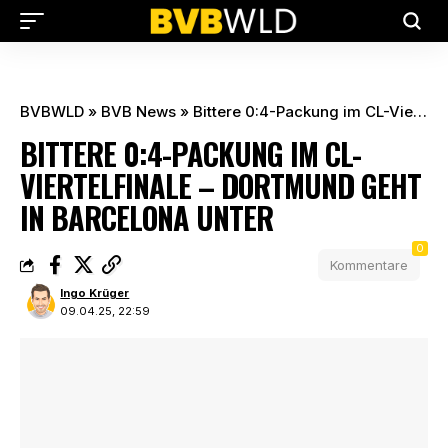
BVBWLD
»
BVB News
»
Bittere 0:4-Packung im CL-Viertelfinale – Dortmund geht in Barcelona unter
BITTERE 0:4-PACKUNG IM CL-
VIERTELFINALE – DORTMUND GEHT
IN BARCELONA UNTER
0
Kommentare
Ingo Krüger
09.04.25, 22:59