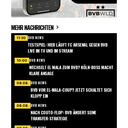
MEHR NACHRICHTEN
BVB NEWS
11:30
TESTSPIEL: HIER LÄUFT FC ARSENAL GEGEN BVB
LIVE IM TV UND IM STREAM
BVB NEWS
10:00
WECHSELT EL MALA ZUM BVB? KÖLN-BOSS MACHT
KLARE ANSAGE
BVB NEWS
08.08.
BVB VOR EL-MALA-COUP? JETZT SCHALTET SICH
KLOPP EIN
BVB NEWS
08.08.
NACH COUTO-FLOP: BVB ÄNDERT SEINE
TRANSFER-STRATEGIE
BVB NEWS