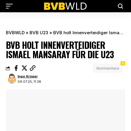
BVBWLD
»
BVB U23
»
BVB holt Innenverteidiger Ismael Mansaray für die U23
BVB HOLT INNENVERTEIDIGER
ISMAEL MANSARAY FÜR DIE U23
0
Kommentare
Ingo Krüger
09.07.25, 11:38