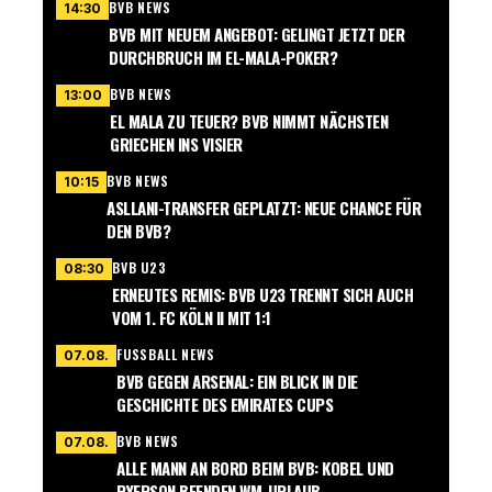
BVB NEWS
14:30
BVB MIT NEUEM ANGEBOT: GELINGT JETZT DER
DURCHBRUCH IM EL-MALA-POKER?
BVB NEWS
13:00
EL MALA ZU TEUER? BVB NIMMT NÄCHSTEN
GRIECHEN INS VISIER
BVB NEWS
10:15
ASLLANI-TRANSFER GEPLATZT: NEUE CHANCE FÜR
DEN BVB?
BVB U23
08:30
ERNEUTES REMIS: BVB U23 TRENNT SICH AUCH
VOM 1. FC KÖLN II MIT 1:1
FUSSBALL NEWS
07.08.
BVB GEGEN ARSENAL: EIN BLICK IN DIE
GESCHICHTE DES EMIRATES CUPS
BVB NEWS
07.08.
ALLE MANN AN BORD BEIM BVB: KOBEL UND
RYERSON BEENDEN WM-URLAUB