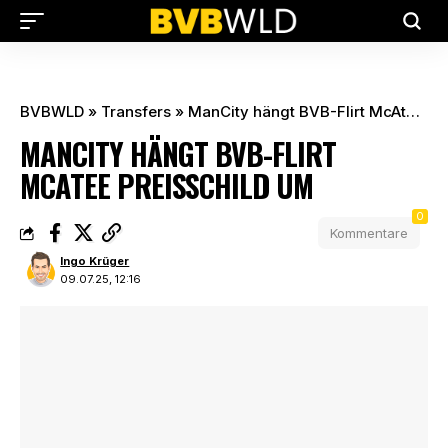
BVBWLD
»
Transfers
»
ManCity hängt BVB-Flirt McAtee Preisschild um
MANCITY HÄNGT BVB-FLIRT
MCATEE PREISSCHILD UM
0
Kommentare
Ingo Krüger
09.07.25, 12:16