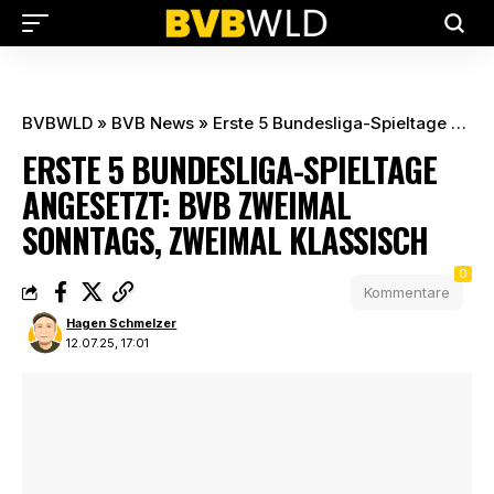
BVBWLD
»
BVB News
»
Erste 5 Bundesliga-Spieltage angesetzt: BVB zweimal sonntags, zweimal klassisch
ERSTE 5 BUNDESLIGA-SPIELTAGE
ANGESETZT: BVB ZWEIMAL
SONNTAGS, ZWEIMAL KLASSISCH
0
Kommentare
Hagen Schmelzer
12.07.25, 17:01