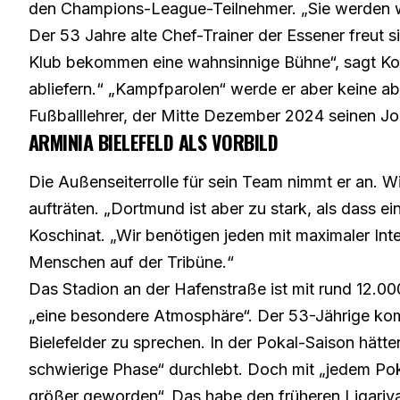
den Champions-League-Teilnehmer. „Sie werden wi
Der 53 Jahre alte Chef-Trainer der Essener freut 
Klub bekommen eine wahnsinnige Bühne“, sagt Kosch
abliefern.“ „Kampfparolen“ werde er aber keine a
Fußballlehrer, der Mitte Dezember 2024 seinen Jo
ARMINIA BIELEFELD ALS VORBILD
Die Außenseiterrolle für sein Team nimmt er an. Wi
aufträten. „Dortmund ist aber zu stark, als dass ein
Koschinat. „Wir benötigen jeden mit maximaler Int
Menschen auf der Tribüne.“
Das Stadion an der Hafenstraße ist mit rund 12.00
„eine besondere Atmosphäre“. Der 53-Jährige komm
Bielefelder zu sprechen. In der Pokal-Saison hätt
schwierige Phase“ durchlebt. Doch mit „jedem Pok
größer geworden“. Das habe den früheren Ligarivale