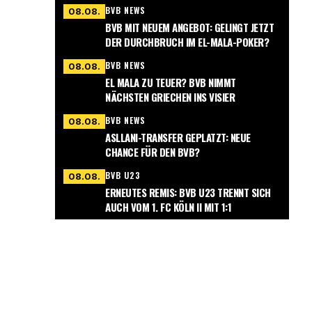
BVB NEWS
08.08.
BVB MIT NEUEM ANGEBOT: GELINGT JETZT
DER DURCHBRUCH IM EL-MALA-POKER?
BVB NEWS
08.08.
EL MALA ZU TEUER? BVB NIMMT
NÄCHSTEN GRIECHEN INS VISIER
BVB NEWS
08.08.
ASLLANI-TRANSFER GEPLATZT: NEUE
CHANCE FÜR DEN BVB?
BVB U23
08.08.
ERNEUTES REMIS: BVB U23 TRENNT SICH
AUCH VOM 1. FC KÖLN II MIT 1:1