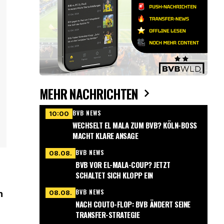
MEHR NACHRICHTEN
BVB NEWS
10:00
WECHSELT EL MALA ZUM BVB? KÖLN-BOSS
MACHT KLARE ANSAGE
BVB NEWS
08.08.
BVB VOR EL-MALA-COUP? JETZT
SCHALTET SICH KLOPP EIN
BVB NEWS
08.08.
n
NACH COUTO-FLOP: BVB ÄNDERT SEINE
TRANSFER-STRATEGIE