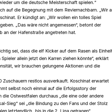
eder um die deutsche Meisterschaft spielen.“
sich auf die Begegnung mit dem Reviernachbarn. „Wir a
inat. Er kündigt an: „Wir wollen ein tolles Spiel
bgeben. „Das wäre nicht angemessen“, betont der
b an der Hafenstraße angetreten hat.
chtig sei, dass die elf Kicker auf dem Rasen als Einhei
 Spieler allein jetzt den Karren ziehen könnte“, erklärt
ensität, wir brauchen gelungene Aktionen und die
0 Zuschauern restlos ausverkauft. Koschinat erwartet
t selbst noch einmal auf die Erfolgsstory der
en die Ostwestfalen durchaus „die eine oder andere
al-Sieg“ sei „die Bindung zu den Fans und der Stolz
n letztendlich „bis in die 2. Liga getragen“.