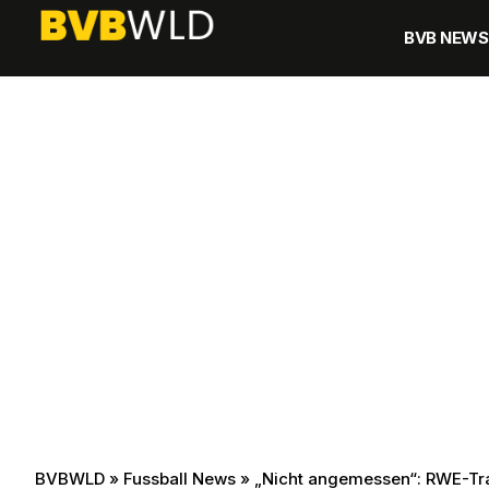
BVB NEWS
BVBWLD
»
Fussball News
»
„Nicht angemessen“: RWE-Trai