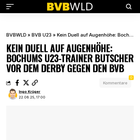
BVBWLD
»
BVB U23
»
Kein Duell auf Augenhöhe: Bochums U23-Trainer Butscher vor dem Derby gegen den BVB
KEIN DUELL AUF AUGENHÖHE:
BOCHUMS U23-TRAINER BUTSCHER
VOR DEM DERBY GEGEN DEN BVB
0
Kommentare
Ingo Krüger
22.08.25, 17:00