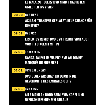
EL MALA ZU TEUER? BVB NIMMT NÄCHSTEN
GRIECHEN INS VISIER
BVB NEWS
08.08.
ASLLANI-TRANSFER GEPLATZT: NEUE CHANCE FÜR
DEN BVB?
BVB U23
08.08.
ERNEUTES REMIS: BVB U23 TRENNT SICH AUCH
VOM 1. FC KÖLN II MIT 1:1
TRANSFERS
07.08.
BARCA-TALENT IM VISIER? BVB AN TOMMY
MARQUÉS INTERESSIERT
FUSSBALL NEWS
07.08.
BVB GEGEN ARSENAL: EIN BLICK IN DIE
GESCHICHTE DES EMIRATES CUPS
BVB NEWS
07.08.
ALLE MANN AN BORD BEIM BVB: KOBEL UND
RYERSON BEENDEN WM-URLAUB