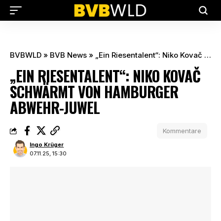
BVBWLD
»
BVB News
»
„Ein Riesentalent“: Niko Kovač schwärmt von Hamburger Abwehr-Juwel
„EIN RIESENTALENT“: NIKO KOVAČ
SCHWÄRMT VON HAMBURGER
ABWEHR-JUWEL
Kommentare
Ingo Krüger
07.11.25, 15:30