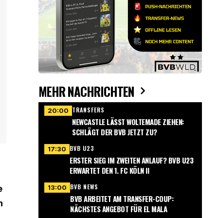
MEHR NACHRICHTEN
TRANSFERS
20:00
NEWCASTLE LÄSST WOLTEMADE ZIEHEN:
SCHLÄGT DER BVB JETZT ZU?
BVB U23
17:30
ERSTER SIEG IM ZWEITEN ANLAUF? BVB U23
ERWARTET DEN 1. FC KÖLN II
BVB NEWS
13:00
e
BVB ARBEITET AM TRANSFER-COUP:
n
NÄCHSTES ANGEBOT FÜR EL MALA