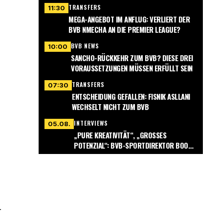
TRANSFERS
11:30
MEGA-ANGEBOT IM ANFLUG: VERLIERT DER
BVB NMECHA AN DIE PREMIER LEAGUE?
BVB NEWS
10:00
SANCHO-RÜCKKEHR ZUM BVB? DIESE DREI
VORAUSSETZUNGEN MÜSSEN ERFÜLLT SEIN
TRANSFERS
07:30
ENTSCHEIDUNG GEFALLEN: FISNIK ASLLANI
WECHSELT NICHT ZUM BVB
INTERVIEWS
05.08.
„PURE KREATIVITÄT“, „GROSSES P
OTENZIAL“: BVB-SPORTDIREKTOR BOOK G
ERÄT INS SCHWÄRMEN
-