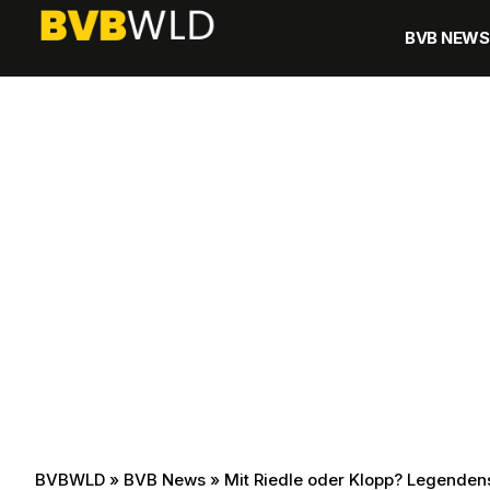
BVB NEWS
BVBWLD
»
BVB News
»
Mit Riedle oder Klopp? Legenden