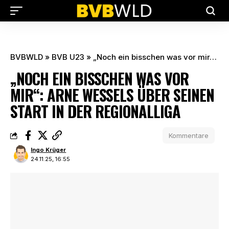
BVBWLD
»
BVB U23
»
„Noch ein bisschen was vor mir“: Arne Wessels über seinen Start in der Regionalliga
„NOCH EIN BISSCHEN WAS VOR
MIR“: ARNE WESSELS ÜBER SEINEN
START IN DER REGIONALLIGA
Kommentare
Ingo Krüger
24.11.25, 16:55