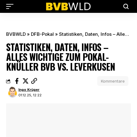
BVBWLD
»
DFB-Pokal
»
Statistiken, Daten, Infos – Alles Wichtige zum Pokal-Knüller BVB vs. Leverkusen
STATISTIKEN, DATEN, INFOS –
ALLES WICHTIGE ZUM POKAL-
KNÜLLER BVB VS. LEVERKUSEN
Kommentare
Ingo Krüger
01.12.25, 12:22