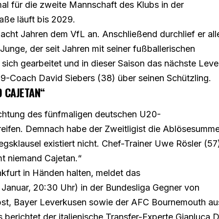
nmal für die zweite Mannschaft des Klubs in der
aße läuft bis 2029.
acht Jahren dem VfL an. Anschließend durchlief er all
nge, der seit Jahren mit seiner fußballerischen
n sich gearbeitet und in dieser Saison das nächste Leve
19-Coach David Siebers (38) über seinen Schützling.
D CAJETAN“
lichtung des fünfmaligen deutschen U20-
 greifen. Demnach habe der Zweitligist die Ablösesumm
iegsklausel existiert nicht. Chef-Trainer Uwe Rösler (57
mt niemand Cajetan.“
nkfurt in Händen halten, meldet das
 Januar, 20:30 Uhr) in der Bundesliga Gegner von
lbst, Bayer Leverkusen sowie der AFC Bournemouth au
 berichtet der italienische Transfer-Experte Gianluca D