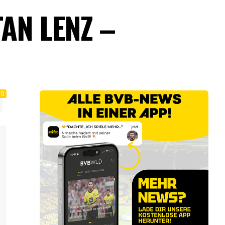
AN LENZ –
0