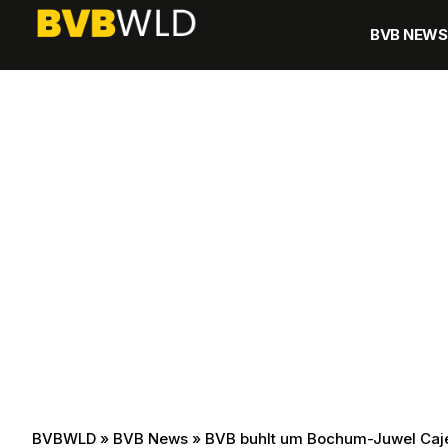
BVB NEWS
BVBWLD
»
BVB News
»
BVB buhlt um Bochum-Juwel Caje