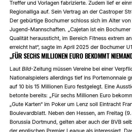
Treffer und Vorlagen fabrizierte. Zudem lief er ei
Regionalliga auf. Sein Vertrag an der Castroper Str
Der gebürtige Bochumer schloss sich im Alter von 
Jugend-Mannschaften. „Cajetan ist ein Bochumer Ju
Qualität heraussticht, im Bereich Fitness extrem a
erreicht hat“, sagte im April 2025 der Bochumer U
„FÜR SECHS MILLIONEN EURO BEKOMMT NIEMAN
Laut
Bild
-Zeitung müssen Vereine bei einer Verpf
Nationalspielers allerdings tief ins Portemonnaie
auf 10 bis 15 Millionen Euro festgelegt. Eine Ausst
betonte bereits: „Für sechs Millionen Euro bekom
„Gute Karten“ im Poker um Lenz soll Eintracht Fra
Boulevardblatt. Neben den Hessen, am Freitag (9.
Borussia Dortmund, gelten aber auch der BVB se
der englischen Premier League als interessiert. Das