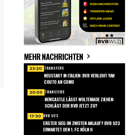
MEHR NACHRICHTEN
TRANSFERS
23:20
NEUSTART IN ITALIEN: BVB VERLEIHT YAN
COUTO AN COMO
TRANSFERS
20:00
NEWCASTLE LÄSST WOLTEMADE ZIEHEN:
SCHLÄGT DER BVB JETZT ZU?
BVB U23
17:30
ERSTER SIEG IM ZWEITEN ANLAUF? BVB U23
ERWARTET DEN 1. FC KÖLN II