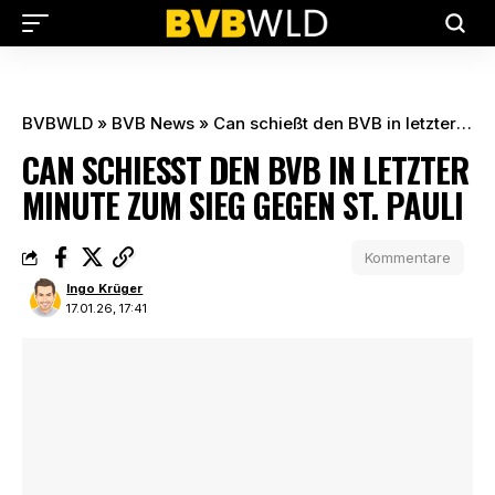
BVBWLD
»
BVB News
»
Can schießt den BVB in letzter Minute zum Sieg gegen St. Pauli
CAN SCHIESST DEN BVB IN LETZTER M
INUTE ZUM SIEG GEGEN ST. PAULI
Kommentare
Ingo Krüger
17.01.26, 17:41