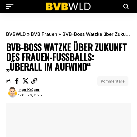
BVBWLD
»
BVB Frauen
»
BVB-Boss Watzke über Zukunft des Frauen-Fußballs: „Überall im Aufwind“
BVB-BOSS WATZKE ÜBER ZUKUNFT
DES FRAUEN-FUSSBALLS: „
ÜBERALL IM AUFWIND“
Kommentare
Ingo Krüger
17.03.26, 11:28