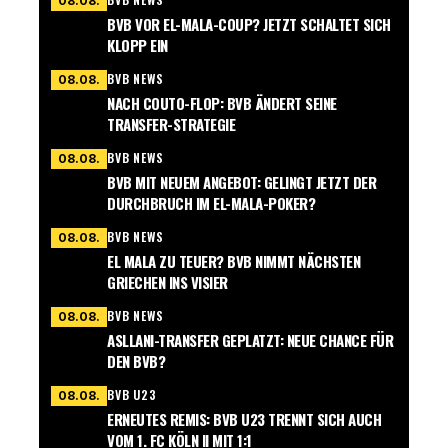
08.08.
BVB VOR EL-MALA-COUP? JETZT SCHALTET SICH
KLOPP EIN
BVB NEWS
08.08.
NACH COUTO-FLOP: BVB ÄNDERT SEINE
TRANSFER-STRATEGIE
BVB NEWS
08.08.
BVB MIT NEUEM ANGEBOT: GELINGT JETZT DER
DURCHBRUCH IM EL-MALA-POKER?
BVB NEWS
08.08.
EL MALA ZU TEUER? BVB NIMMT NÄCHSTEN
GRIECHEN INS VISIER
BVB NEWS
08.08.
ASLLANI-TRANSFER GEPLATZT: NEUE CHANCE FÜR
DEN BVB?
BVB U23
08.08.
ERNEUTES REMIS: BVB U23 TRENNT SICH AUCH
VOM 1. FC KÖLN II MIT 1:1