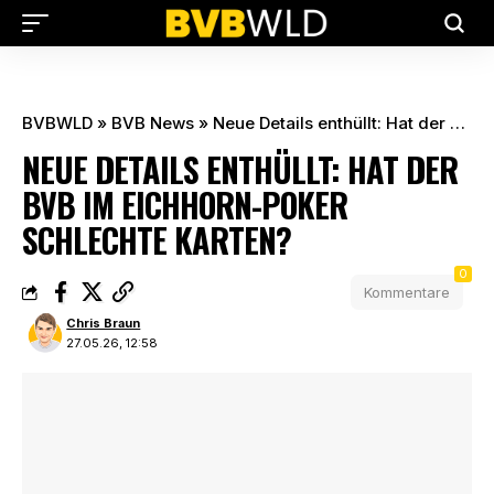
BVBWLD
»
BVB News
»
Neue Details enthüllt: Hat der BVB im Eichhorn-Poker schlechte Karten?
NEUE DETAILS ENTHÜLLT: HAT DER
BVB IM EICHHORN-POKER
SCHLECHTE KARTEN?
0
Kommentare
Chris Braun
27.05.26, 12:58