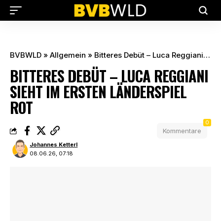
BVBWLD
»
Allgemein
»
Bitteres Debüt – Luca Reggiani sieht im ersten Länderspiel Rot
BITTERES DEBÜT – LUCA REGGIANI
SIEHT IM ERSTEN LÄNDERSPIEL
ROT
0
Kommentare
Johannes Ketterl
08.06.26, 07:18