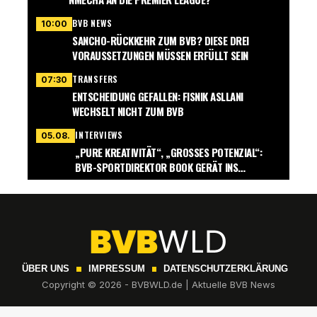
BVB NEWS
10:00
SANCHO-RÜCKKEHR ZUM BVB? DIESE DREI
VORAUSSETZUNGEN MÜSSEN ERFÜLLT SEIN
TRANSFERS
07:30
ENTSCHEIDUNG GEFALLEN: FISNIK ASLLANI
WECHSELT NICHT ZUM BVB
INTERVIEWS
05.08.
„PURE KREATIVITÄT“, „GROSSES POTENZIAL“: B
VB-SPORTDIREKTOR BOOK GERÄT INS S
CHWÄRMEN
ÜBER UNS
IMPRESSUM
DATENSCHUTZERKLÄRUNG
Copyright © 2026 - BVBWLD.de | Aktuelle BVB News