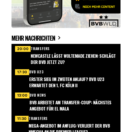
MEHR NACHRICHTEN
TRANSFERS
20:00
NEWCASTLE LÄSST WOLTEMADE ZIEHEN: SCHLÄGT
DER BVB JETZT ZU?
BVB U23
17:30
ERSTER SIEG IM ZWEITEN ANLAUF? BVB U23
ERWARTET DEN 1. FC KÖLN II
BVB NEWS
13:00
BVB ARBEITET AM TRANSFER-COUP: NÄCHSTES
ANGEBOT FÜR EL MALA
TRANSFERS
11:30
MEGA-ANGEBOT IM ANFLUG: VERLIERT DER BVB
NMECHA AN DIE PREMIER LEAGUE?