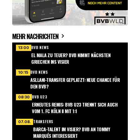
MEHR NACHRICHTEN
BVB NEWS
13:00
EL MALA ZU TEUER? BVB NIMMT NÄCHSTEN
GRIECHEN INS VISIER
BVB NEWS
10:15
ASLLANI-TRANSFER GEPLATZT: NEUE CHANCE FÜR
DEN BVB?
BVB U23
08:30
ERNEUTES REMIS: BVB U23 TRENNT SICH AUCH
VOM 1. FC KÖLN II MIT 1:1
TRANSFERS
07.08.
BARCA-TALENT IM VISIER? BVB AN TOMMY
MARQUÉS INTERESSIERT