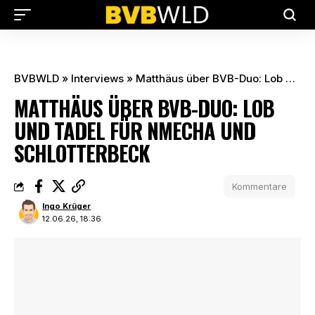
BVBWLD
»
Interviews
»
Matthäus über BVB-Duo: Lob und Tadel für Nmecha und Schlotterbeck
MATTHÄUS ÜBER BVB-DUO: LOB
UND TADEL FÜR NMECHA UND
SCHLOTTERBECK
Kommentare
Ingo Krüger
12.06.26, 18:36