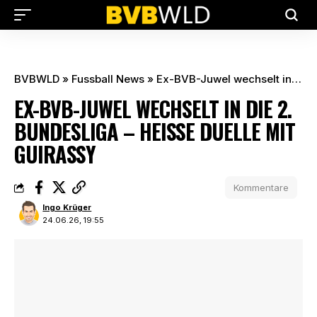
BVBWLD
»
Fussball News
»
Ex-BVB-Juwel wechselt in die 2. Bundesliga – Heiße Duelle mit Guirassy
EX-BVB-JUWEL WECHSELT IN DIE 2.
BUNDESLIGA – HEISSE DUELLE MIT G
UIRASSY
Kommentare
Ingo Krüger
24.06.26, 19:55