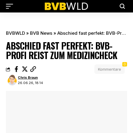
BVBWLD
»
BVB News
»
Abschied fast perfekt: BVB-Profi reist zum Medizincheck
ABSCHIED FAST PERFEKT: BVB-
PROFI REIST ZUM MEDIZINCHECK
0
Kommentare
Chris Braun
26.06.26, 18:14