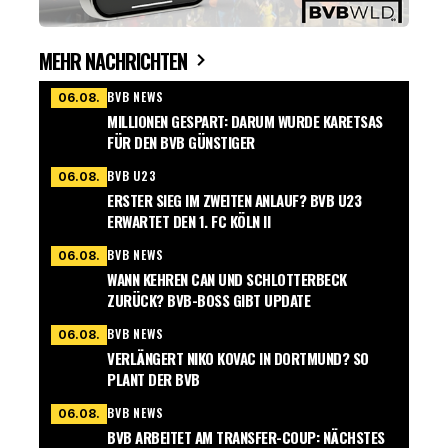
MEHR NACHRICHTEN
BVB NEWS
06.08.
MILLIONEN GESPART: DARUM WURDE KARETSAS
FÜR DEN BVB GÜNSTIGER
BVB U23
06.08.
ERSTER SIEG IM ZWEITEN ANLAUF? BVB U23
ERWARTET DEN 1. FC KÖLN II
BVB NEWS
06.08.
WANN KEHREN CAN UND SCHLOTTERBECK
ZURÜCK? BVB-BOSS GIBT UPDATE
BVB NEWS
06.08.
VERLÄNGERT NIKO KOVAC IN DORTMUND? SO
PLANT DER BVB
BVB NEWS
06.08.
BVB ARBEITET AM TRANSFER-COUP: NÄCHSTES