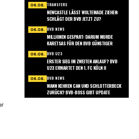
TRANSFERS
06.08.
NEWCASTLE LÄSST WOLTEMADE ZIEHEN:
SCHLÄGT DER BVB JETZT ZU?
BVB NEWS
06.08.
MILLIONEN GESPART: DARUM WURDE
KARETSAS FÜR DEN BVB GÜNSTIGER
BVB U23
06.08.
ERSTER SIEG IM ZWEITEN ANLAUF? BVB
U23 ERWARTET DEN 1. FC KÖLN II
BVB NEWS
06.08.
WANN KEHREN CAN UND SCHLOTTERBECK
ZURÜCK? BVB-BOSS GIBT UPDATE
or