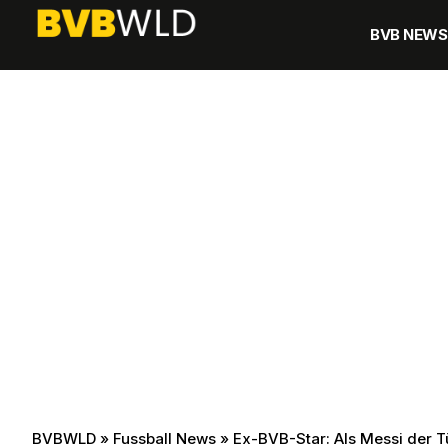
BVB NEWS
BVBWLD
»
Fussball News
»
Ex-BVB-Star: Als Messi der Tü