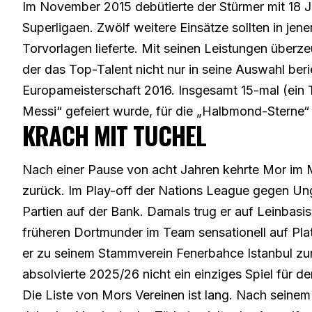
Im November 2015 debütierte der Stürmer mit 18 J
Superligaen. Zwölf weitere Einsätze sollten in jen
Torvorlagen lieferte. Mit seinen Leistungen überze
der das Top-Talent nicht nur in seine Auswahl beri
Europameisterschaft 2016. Insgesamt 15-mal (ein Tre
Messi“ gefeiert wurde, für die „Halbmond-Sterne“ a
KRACH MIT TUCHEL
Nach einer Pause von acht Jahren kehrte Mor im M
zurück. Im Play-off der Nations League gegen Ung
Partien auf der Bank. Damals trug er auf Leinbasi
früheren Dortmunder im Team sensationell auf Pla
er zu seinem Stammverein Fenerbahce Istanbul zur
absolvierte 2025/26 nicht ein einziges Spiel für 
Die Liste von Mors Vereinen ist lang. Nach seine