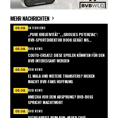
MEHR NACHRICHTEN
INTERVIEWS
05.08.
„PURE KREATIVITÄT“, „GROSSES POTENZIAL“: B
VB-SPORTDIREKTOR BOOK GERÄT INS S
CHWÄRMEN
BVB NEWS
05.08.
COUTO-ERSATZ: DIESE SPIELER KÖNNTEN FÜR DEN
BVB INTERESSANT WERDEN
BVB NEWS
05.08.
EL MALA UND WEITERE TRANSFERS? RICKEN
MACHT BVB-FANS HOFFNUNG
BVB NEWS
05.08.
NMECHA VOR DEM ABSPRUNG? BVB-BOSS
SPRICHT MACHTWORT
BVB NEWS
05.08.
DETAILARBEIT BEIM BVB: NEUER CHEF-