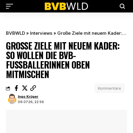
BVBWLD
»
Interviews
»
Große Ziele mit neuem Kader: So wollen die BVB-Fußballerinnen oben mitmischen
GROSSE ZIELE MIT NEUEM KADER: S
O WOLLEN DIE BVB-F
USSBALLERINNEN OBEN MI
TMISCHEN
Kommentare
Ingo Krüger
09.07.26, 22:56