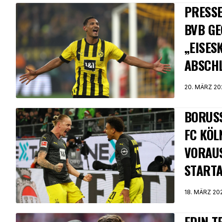
PRESSE
BVB GE
„EISES
ABSCH
20. MÄRZ 20
BORUSS
FC KÖL
VORAU
START
18. MÄRZ 20
EDIN T