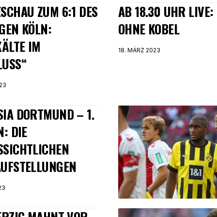
SCHAU ZUM 6:1 DES
AB 18.30 UHR LIVE
GEN KÖLN:
OHNE KOBEL
KÄLTE IM
18. MÄRZ 2023
LUSS“
23
IA DORTMUND – 1.
N: DIE
SSICHTLICHEN
AUFSTELLUNGEN
23
ERZIC MAHNT VOR