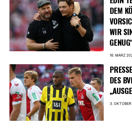
DEM KÖ
VORSIC
WIR SI
GENUG
16. MÄRZ 20
PRESSE
DES BV
„AUSGE
3. OKTOBER