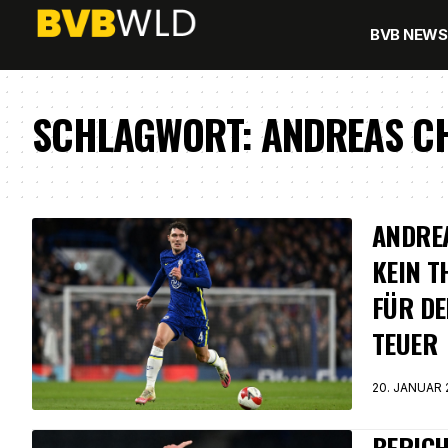
BVB NEWS
SCHLAGWORT:
ANDREAS C
ANDRE
KEIN 
FÜR DE
TEUER
20. JANUAR 
BERICH