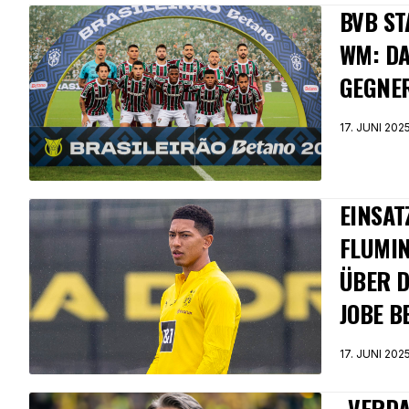
BVB ST
WM: DA
GEGNE
17. JUNI 202
EINSAT
FLUMIN
ÜBER D
JOBE B
17. JUNI 202
„VERDA