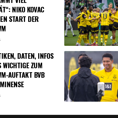
ÄT“: NIKO KOVAC
EN START DER
WM
5
TIKEN, DATEN, INFOS
S WICHTIGE ZUM
WM-AUFTAKT BVB
UMINENSE
5