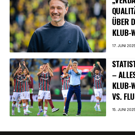
QUALIT
ÜBER D
KLUB-
17. JUNI 202
STATIS
– ALLE
KLUB-
VS. FL
15. JUNI 202