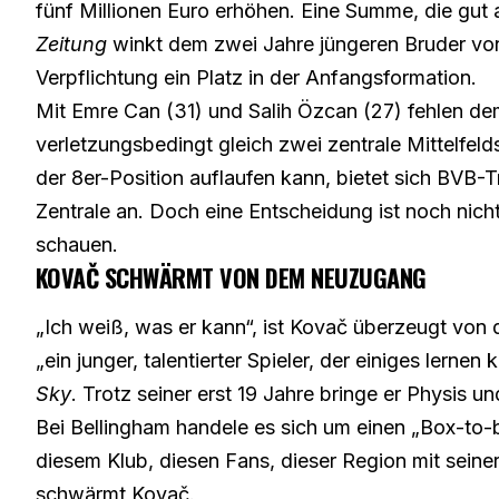
fünf Millionen Euro erhöhen. Eine Summe, die gut
Zeitung
winkt dem zwei Jahre jüngeren Bruder von
Verpflichtung ein Platz in der Anfangsformation.
Mit Emre Can (31) und Salih Özcan (27) fehlen d
verletzungsbedingt gleich zwei zentrale Mittelfelds
der 8er-Position auflaufen kann, bietet sich BVB-T
Zentrale an. Doch eine Entscheidung ist noch nicht 
schauen.
KOVAČ SCHWÄRMT VON DEM NEUZUGANG
„Ich weiß, was er kann“, ist Kovač überzeugt vo
„ein junger, talentierter Spieler, der einiges lerne
Sky
. Trotz seiner erst 19 Jahre bringe er Physis 
Bei Bellingham handele es sich um einen „Box-to-
diesem Klub, diesen Fans, dieser Region mit seiner
schwärmt Kovač.