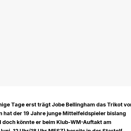
ige Tage erst trägt Jobe Bellingham das Trikot vo
 hat der 19 Jahre junge Mittelfeldspieler bislang
nd doch könnte er beim Klub-WM-Auftakt am
uni, 12 Uhr/18 Uhr MESZ) bereits in der Startelf