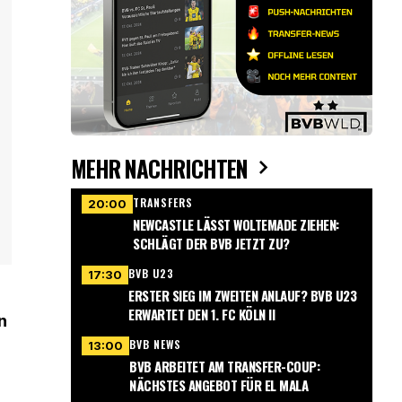
MEHR NACHRICHTEN
TRANSFERS
20:00
NEWCASTLE LÄSST WOLTEMADE ZIEHEN:
SCHLÄGT DER BVB JETZT ZU?
BVB U23
17:30
ERSTER SIEG IM ZWEITEN ANLAUF? BVB U23
ERWARTET DEN 1. FC KÖLN II
n
BVB NEWS
13:00
BVB ARBEITET AM TRANSFER-COUP:
NÄCHSTES ANGEBOT FÜR EL MALA