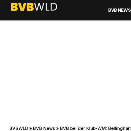
BVB NEWS
BVBWLD
»
BVB News
»
BVB bei der Klub-WM: Bellingham