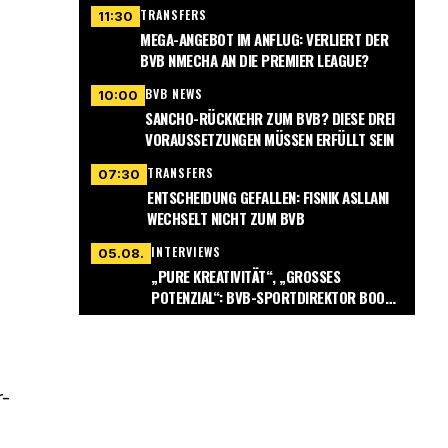
TRANSFERS
11:30
MEGA-ANGEBOT IM ANFLUG: VERLIERT DER
BVB NMECHA AN DIE PREMIER LEAGUE?
BVB NEWS
10:00
SANCHO-RÜCKKEHR ZUM BVB? DIESE DREI
VORAUSSETZUNGEN MÜSSEN ERFÜLLT SEIN
TRANSFERS
07:30
ENTSCHEIDUNG GEFALLEN: FISNIK ASLLANI
WECHSELT NICHT ZUM BVB
INTERVIEWS
05.08.
„PURE KREATIVITÄT“, „GROSSES P
OTENZIAL“: BVB-SPORTDIREKTOR BOOK G
ERÄT INS SCHWÄRMEN
r-