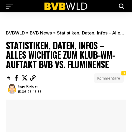
BVBWLD
»
BVB News
»
Statistiken, Daten, Infos – Alles Wichtige zum Klub-WM-Auftakt BVB vs. Fluminense
STATISTIKEN, DATEN, INFOS –
ALLES WICHTIGE ZUM KLUB-WM-
AUFTAKT BVB VS. FLUMINENSE
0
Kommentare
Ingo Krüger
15.06.25, 15:33