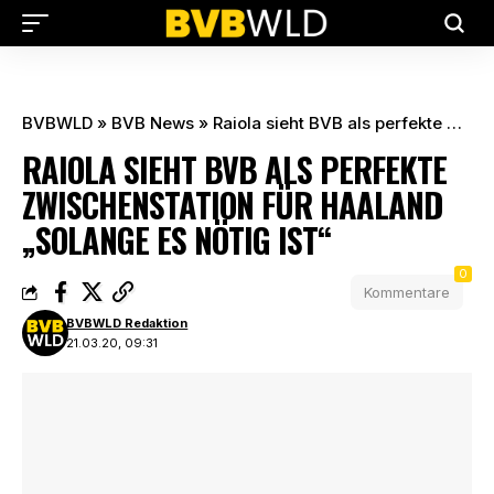
BVBWLD
»
BVB News
»
Raiola sieht BVB als perfekte Zwischenstation für Haaland „solange es nötig ist“
RAIOLA SIEHT BVB ALS PERFEKTE
ZWISCHENSTATION FÜR HAALAND
„SOLANGE ES NÖTIG IST“
0
Kommentare
BVBWLD Redaktion
21.03.20, 09:31