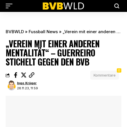
BVBWLD
»
Fussball News
»
„Verein mit einer anderen Mentalität“ – Guerreiro stichelt gegen den BVB
„VEREIN MIT EINER ANDEREN
MENTALITÄT“ – GUERREIRO
STICHELT GEGEN DEN BVB
0
Kommentare
Ingo Krüger
28.11.23, 11:59