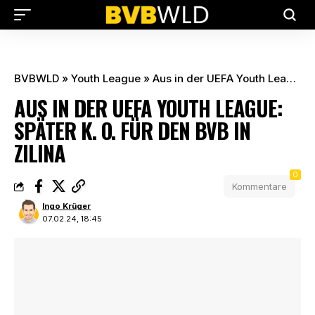
BVBWLD
»
Youth League
»
Aus in der UEFA Youth League: Später K. o. für den BVB in Zilina
AUS IN DER UEFA YOUTH LEAGUE:
SPÄTER K. O. FÜR DEN BVB IN
ZILINA
0
Kommentare
Ingo Krüger
07.02.24, 18:45