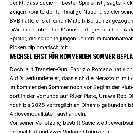
denkt, dass Sučić ihr bester Spieler ist“, sagte Ri
Zeigen konnte der fünfmalige Nationalspieler sein
BVB hatte er sich einen Mittelfußbruch zugezoge
„Wir haben über ihre Mannschaft gesprochen. Aufg
Spieler, die schon in jungen Jahren im Nationalteam 
Ricken diplomatisch mit.
WECHSEL ERST FÜR KOMMENDEN SOMMER GEPL
Doch laut Transfer-Guru Fabrizio Romano hat sich 
Auf X verkündete er, dass sich die Nerazzurri mit 
im kommenden Sommer noch vor Beginn der Klub-Wel
dort in der Vorrunde auf River Plate, Urawa Red 
noch bis 2028 vertraglich an Dinamo gebunden ist
Ablösemodalitäten aushandeln.
Vor seiner Verletzung bestritt Sučić wettbewerbsüb
dreimal traf und zwei Vorlagen fabrizierte.