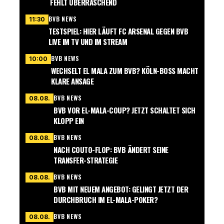
FEHLT ÜBERRASCHEND
BVB NEWS
11:30
TESTSPIEL: HIER LÄUFT FC ARSENAL GEGEN BVB
LIVE IM TV UND IM STREAM
BVB NEWS
10:00
WECHSELT EL MALA ZUM BVB? KÖLN-BOSS MACHT
KLARE ANSAGE
BVB NEWS
08.08.
BVB VOR EL-MALA-COUP? JETZT SCHALTET SICH
KLOPP EIN
BVB NEWS
08.08.
NACH COUTO-FLOP: BVB ÄNDERT SEINE
TRANSFER-STRATEGIE
BVB NEWS
08.08.
BVB MIT NEUEM ANGEBOT: GELINGT JETZT DER
DURCHBRUCH IM EL-MALA-POKER?
BVB NEWS
08.08.