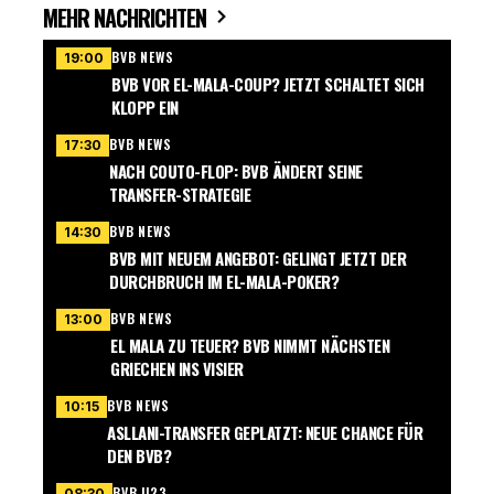
MEHR NACHRICHTEN
BVB NEWS
19:00
BVB VOR EL-MALA-COUP? JETZT SCHALTET SICH
KLOPP EIN
BVB NEWS
17:30
NACH COUTO-FLOP: BVB ÄNDERT SEINE
TRANSFER-STRATEGIE
BVB NEWS
14:30
BVB MIT NEUEM ANGEBOT: GELINGT JETZT DER
DURCHBRUCH IM EL-MALA-POKER?
BVB NEWS
13:00
EL MALA ZU TEUER? BVB NIMMT NÄCHSTEN
GRIECHEN INS VISIER
BVB NEWS
10:15
ASLLANI-TRANSFER GEPLATZT: NEUE CHANCE FÜR
DEN BVB?
BVB U23
08:30