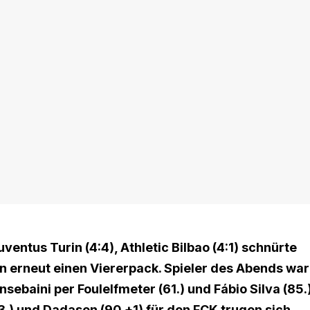
ventus Turin (4:4), Athletic Bilbao (4:1) schnürte
n erneut einen Viererpack. Spieler des Abends war
ebaini per Foulelfmeter (61.) und Fábio Silva (85.
3.) und Dadason (90.+1) für den FCK trugen sich