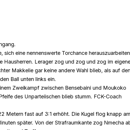
hgang.
e, sich eine nennenswerte Torchance herauszuarbeiten
ie Hausherren. Lerager zog und zog und zog im eigen
hter Makkelie gar keine andere Wahl blieb, als auf de
en Ball unten links ein.
 einem Zweikampf zwischen Bensebaini und Moukoko
 Pfeife des Unparteiischen blieb stumm. FCK-Coach
2 Metern fast auf 3:1 erhöht. Die Kugel flog knapp a
er Minuten später. Von der Strafraumkante zog Nmecha a