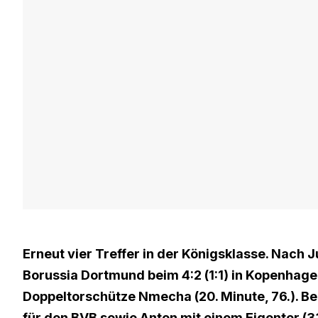
Erneut vier Treffer in der Königsklasse. Nach Ju
Borussia Dortmund beim 4:2 (1:1) in Kopenhage
Doppeltorschütze Nmecha (20. Minute, 76.). Bens
für den BVB sowie Anton mit einem Eigentor (3