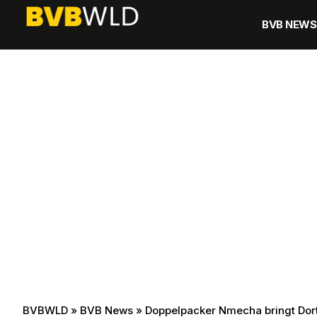
BVB NEWS
BVBWLD
»
BVB News
»
Doppelpacker Nmecha bringt Dor