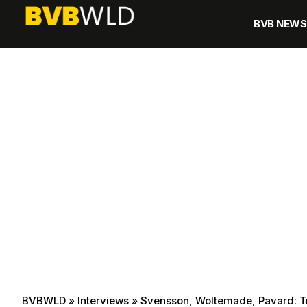
BVB NEWS
BVBWLD
»
Interviews
»
Svensson, Woltemade, Pavard: Tr