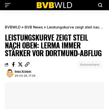
BVBWLD
»
BVB News
»
Leistungskurve zeigt steil nach oben: Lerma immer stärker vor Dortmund-Abflug
LEISTUNGSKURVE ZEIGT STEIL
NACH OBEN: LERMA IMMER
STÄRKER VOR DORTMUND-ABFLUG
Kommentare
Ingo Krüger
29.04.26, 17:26