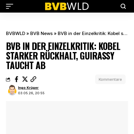
BVBWLD
»
BVB News
»
BVB in der Einzelkritik: Kobel starker Rückhalt, Guirassy taucht ab
BVB IN DER EINZELKRITIK: KOBEL
STARKER RÜCKHALT, GUIRASSY
TAUCHT AB
Kommentare
Ingo Krüger
03.05.26, 20:55