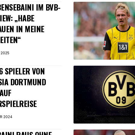
ENSEBAINI IM BVB-
IEW: „HABE
UEN IN MEINE
EITEN“
 2025
16 SPIELER VON
SIA DORTMUND
AUF
SPIELREISE
R 2024
AINI RAUS OHNE