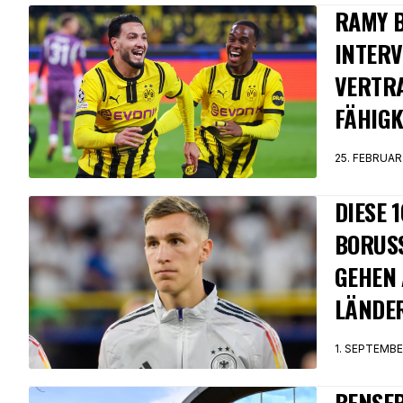
RAMY B
INTERV
VERTRA
FÄHIGK
25. FEBRUAR
DIESE 
BORUS
GEHEN 
LÄNDER
1. SEPTEMBE
BENSEB