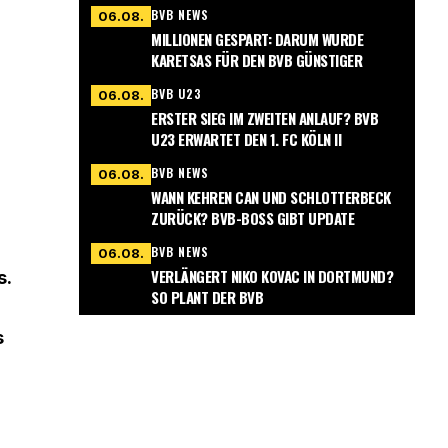
BVB NEWS
06.08.
MILLIONEN GESPART: DARUM WURDE
KARETSAS FÜR DEN BVB GÜNSTIGER
BVB U23
06.08.
ERSTER SIEG IM ZWEITEN ANLAUF? BVB
U23 ERWARTET DEN 1. FC KÖLN II
BVB NEWS
06.08.
WANN KEHREN CAN UND SCHLOTTERBECK
ZURÜCK? BVB-BOSS GIBT UPDATE
BVB NEWS
06.08.
VERLÄNGERT NIKO KOVAC IN DORTMUND?
s.
SO PLANT DER BVB
s