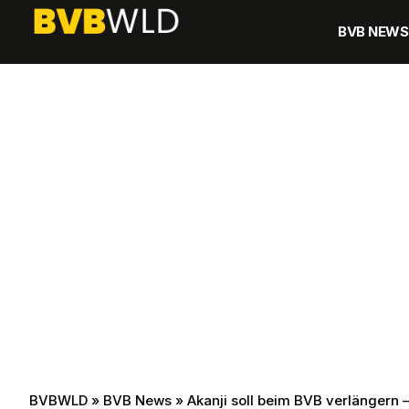
BVB NEWS
BVBWLD
»
BVB News
»
Akanji soll beim BVB verlängern –