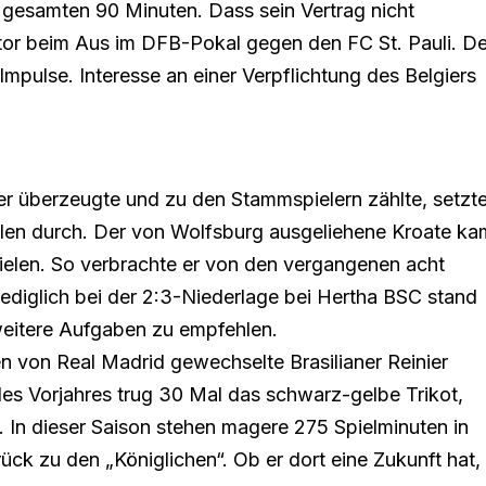
ie gesamten 90 Minuten. Dass sein Vertrag nicht
entor beim Aus im DFB-Pokal gegen den FC St. Pauli. De
mpulse. Interesse an einer Verpflichtung des Belgiers
äger überzeugte und zu den Stammspielern zählte, setzt
alen durch. Der von Wolfsburg ausgeliehene Kroate ka
ielen. So verbrachte er von den vergangenen acht
ediglich bei der 2:3-Niederlage bei Hertha BSC stand
 weitere Aufgaben zu empfehlen.
 von Real Madrid gewechselte Brasilianer Reinier
des Vorjahres trug 30 Mal das schwarz-gelbe Trikot,
it. In dieser Saison stehen magere 275 Spielminuten in
ück zu den „Königlichen“. Ob er dort eine Zukunft hat,