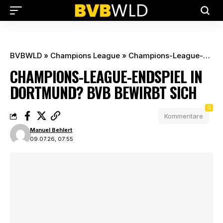
BVBWLD
»
Champions League
»
Champions-League-Endspiel in Dortmund? BVB bewirbt sich
CHAMPIONS-LEAGUE-ENDSPIEL IN
DORTMUND? BVB BEWIRBT SICH
0
Kommentare
Manuel Behlert
09.07.26, 07:55