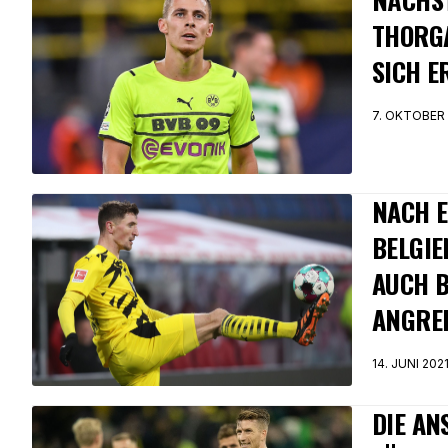
THORG
SICH E
7. OKTOBER 
NACH E
BELGIE
AUCH B
ANGRE
14. JUNI 202
DIE AN