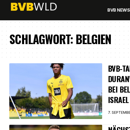
BVB NEWS
SCHLAGWORT:
BELGIEN
BVB-TA
DURANV
BEI BE
ISRAEL
7. SEPTEMB
NÄCHS