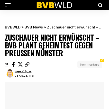
BVBWLD
»
BVB News
»
Zuschauer nicht erwünscht – BVB plant Geheimtest gegen Preußen Münster
ZUSCHAUER NICHT ERWÜNSCHT –
BVB PLANT GEHEIMTEST GEGEN
PREUSSEN MÜNSTER
0
Kommentare
Ingo Krüger
08.08.23, 11:51