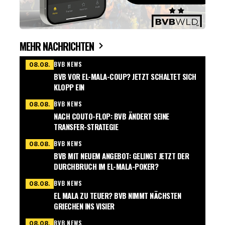
MEHR NACHRICHTEN
BVB NEWS
08.08.
BVB VOR EL-MALA-COUP? JETZT SCHALTET SICH
KLOPP EIN
BVB NEWS
08.08.
NACH COUTO-FLOP: BVB ÄNDERT SEINE
TRANSFER-STRATEGIE
BVB NEWS
08.08.
BVB MIT NEUEM ANGEBOT: GELINGT JETZT DER
DURCHBRUCH IM EL-MALA-POKER?
BVB NEWS
08.08.
EL MALA ZU TEUER? BVB NIMMT NÄCHSTEN
GRIECHEN INS VISIER
BVB NEWS
08.08.