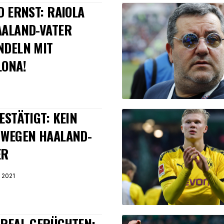
D ERNST: RAIOLA
AALAND-VATER
NDELN MIT
LONA!
ESTÄTIGT: KEIN
 WEGEN HAALAND-
ER
 2021
 REAL-GERÜCHTEN: