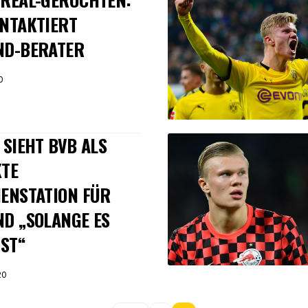
NTAKTIERT
ND-BERATER
0
 SIEHT BVB ALS
KTE
ENSTATION FÜR
D „SOLANGE ES
IST“
20