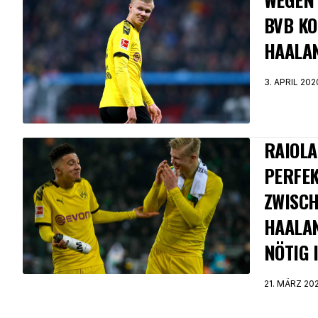
BVB KO
HAALA
3. APRIL 202
RAIOLA
PERFE
ZWISCH
HAALAN
NÖTIG 
21. MÄRZ 20